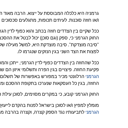
גרמניה היא כלכלה המבוססת על ייצוא. הרבה מאוד ה
ו/או חוזה סוכנות. לעיתים תכופות, מתגלעים סכסוכים 
ככל שקיים בין הצדדים חוזה בכתב והוא כפוף לדין הג
החוק הגרמני כי, ספק (וגם סוכן) יכול לבטל את ההסכ
"סיבה מוצדקת". סיבה מוצדקת היא, למשל מעילה של 
לפצות את הצד השני בגין הנזקים שנגרמו לו.
ככל שהחוזה בין הצדדים כפוף לדין הגרמני, ייתכן והמפ
פקיעת החוזה. פיצויים בגין הפרה ותשלומי איזון הם 
הגרמני
הרלוונטי מכיר במפורש באפשרות של תשלום תשל
החוזה, בגין כל העסקאות שנערכו בתקופת ההסכם ומ
החוק הגרמני קובע, כי במקרים מסוימים, לסוכן עילת
מומלץ למפיץ ו/או לסוכן בישראל לפנות בהקדם לייעו
הגרמני
לתביעותיו נגד הספק קצרה, וקצרה בהרבה מה