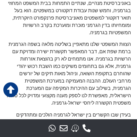
באוניברסיטת מנהיים, שנתיים התמחות בבית המשפט המחוזי
בגרמניה, וחמש שנות עבודת דוקטורט במשפטים. הוא בעל
תואר דוקטור למשפטים מאוניברסיטת פרנקפורט היוקרתית,
ומומחיותו בדין הגרמני מוכרת ומוערכת בקרב הרשויות
המשפטיות בגרמניה.
הצוות המשפטי שלנו מתאפיין בשליטה מלאה בשפה הגרמנית
ברמת שפת אם, דבר המאפשר תקשורת ישירה ומדויקת עם
הרשויות בגרמניה. אנו מתמחים לא רק בהוצאת אזרחות
גרמנית, אלא גם בתחומים משיקים כמו השבת רכוש יהודי
שהוחרם בתקופת השואה, וניהול מאות תיקים של יורשים
מרחבי העולם. ההבנה המעמיקה במערכת המשפטית
הגרמנית, בשילוב עם ההיכרות המקיפה עם המערכת
הישראלית, מאפשרת לנו לספק מענה מקצועי ומדויק לכל סוגיה
משפטית הקשורה ליחסי ישראל-גרמניה.
בעידן שבו הקשרים בין ישראל לגרמניה הולכים ומתהדקים
בתחומים הכלכליים, החברתיים והביטחוניים, נדרשת לעתים
קרובות התמודדות עם סוגיות משפטיות מורכבות המחייבות
הבנה מעמיקה בשתי מערכות המשפט. משרדנו גאה להיות