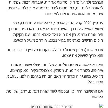
הגרמני ולא על פי חוקי מדינות אחרות. עובדות רבות שנראות
לכאורה רלוונטיות, כמו מקום לידה בגרמניה או קבלת שילומים,
אינן מקנות אוטומטית זכאות לאזרחות.
עד קיץ 2021 קבע החוק הגרמני, כי הזכאות עומדת רק למי
שהוא צאצא של נרדף, אשר הייתה לו אזרחות גרמנית. הנרדף
היה אזרח גרמני, רק אם הוא נולד לאבא גרמני. עם חקיקת
חוקים חדשים בגרמניה בקיץ 2021, הורחב מעגל הזכאים.
אם מישהו (כמובן שהכול גם בלשון נקבה) מעוניין בדרכון גרמני,
הוא צריך לשאול את עצמו:
האם אמא/אבא או סבתא/סבא שלי הם ניצולי שואה ממזרח
אירופה, כלומר מרומניה, מפולין, מצ'כוסלובקיה, מאוקראינה,
מליטא, מהונגריה וכדומה? האם הם חיו בגרמניה לפני 1933 או
נולדו בה?
אם התשובה היא "כן" ובכפוף לעוד שורת תנאים, ייתכן שקיימת
הזכאות.