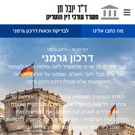
מה כתבו עלינו
לבדיקת זכאות דרכון גרמני
דף הבית
»
דרכון גרמני
דרכון גרמני
כבר יותר מ 28 שנים שהמשרד ליווה ומלווה אלפי לקוחות
מרוצים מכל רחבי העולם, שסמכו על הידע והיכולות
המקצועיות שלנו וקיבלו דרכנו דרכון גרמני.
למדתי בגרמניה משפטים וכמובן את חוקי האזרחות של
גרמניה. כל צוות המשרד ואנוכי מדברים גרמנית שוטפת.
אנו מכירים לעומק את החוקים, את הדרישות ואת
הבירוקרטיה הגרמנית – מה שמאפשר לנו להעניק ללקוחות
שלנו ליווי אישי ומקצועי, עם סיכויי הצלחה גבוהים.