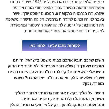
גרמנית אלא רק התגוררו בגרמניה לפני 1945. שינוי זה פתח
אפשרויות חדשות במיוחד עבור צאצאי יהודי מזרח אירופה
שהתגוררו בגרמניה בתקופה זו, המכונים "אוסט יודן", אשר
בעבר לא היו זכאים לאזרחות גרמנית. חקיקה חדשה זו משקפת
את המחויבות של גרמניה לתיקון העוול ההיסטורי ומאפשרת
למשפחות רבות לממש את זכותן לאזרחות גרמנית.
לקוחות כתבו עלינו - לחצו כאן
השכן שלכם תובע אתכם בבית משפט בישראל. הייתם
מוכנים שעורך דין שלא דובר עברית או לא מכיר את החוק
הישראלי ייצג אתכם? קיבלתם דו"ח תנועה. הייתם רוצים
שעו"ד שלא יודע לקרוא את הדו"ח ייצג אתכם? נשמע
מופרך, נכון?
חישבו על הליך בקשת אזרחות גרמנית: מדובר בהליך
משפטי, המתנהל כולו בגרמניה, בשפה הגרמנית
וההחלטה בו מתקבלת אך ורק על פי חוקי גרמניה. ההליך