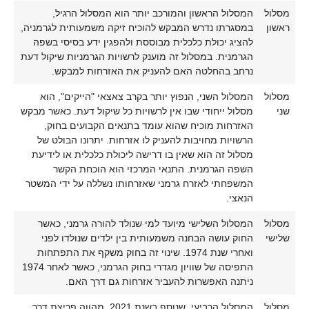
מסלול
המסלול הראשון והמורכב יותר הוא המסלול הרגיל,
ראשון
במסגרתו נדרש המבקש להוכיח זיקה משמעותית לגרמניה,
להציג יכולת כלכלית מבוססת ולהפגין ידע בסיסי בשפה
הגרמנית. במסלול זה מוענק לרשויות הגרמניות שיקול דעת
נרחב בהחלטה האם להעניק את האזרחות למבקש.
מסלול
המסלול השני, הנפוץ יותר בקרב צאצאי "הייקים", הוא
שני
מסלול ייחודי שבו אין לרשויות כל שיקול דעת. כאשר מבקש
האזרחות מוכיח שהוא עומד בתנאים הקבועים בחוק,
הרשויות מחויבות להעניק לו אזרחות. יתרונו הבולט של
מסלול זה הוא שאין בו דרישה ליכולת כלכלית או לידיעת
השפה הגרמנית. התנאי המרכזי הוא הוכחת הקשר
המשפחתי לאזרח גרמני שאזרחותו נשללה על ידי המשטר
הנאצי.
מסלול
המסלול השלישי מיועד למי שנולד להורה גרמני, כאשר
שלישי
החוק עושה הבחנה משמעותית בין ילדים שנולדו לפני
ואחרי שנת 1974. שינוי זה בחוק משקף את התפתחות
התפיסה של שוויון מגדרי בחוק הגרמני, כאשר לאחר 1974
ניתנה האפשרות להעביר אזרחות גם דרך האם.
מסלול
המסלול הרביעי, שנוסף בשנת 2021, מהווה פריצת דרך