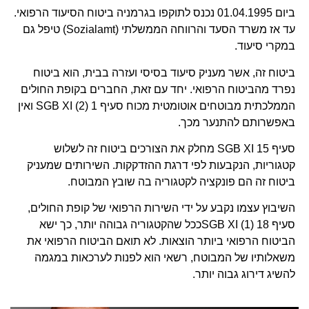
ביום 01.04.1995 נכנס לתוקפו בגרמניה ביטוח הסיעוד הרפואי.
עד אז משרד הסעד והרווחה הממשלתי (Sozialamt) טיפל גם
במקרי סיעוד.
ביטוח זה, אשר מעניק סיעוד בסיסי ועזרה בבית, הוא ביטוח
נפרד מהביטוח הרפואי. יחד עם זאת, החברים בקופת החולים
הממלכתית מבוטחים אוטומטית מכוח סעיף 1 (2) SGB XI ואין
באפשרותם להתנער מכך.
סעיף 15 SGB XI מחלק את הצורכים ביטוח זה לשלוש
קטגוריות, הנקבעות לפי דרגת ההזדקקות. השירותים שמעניק
ביטוח זה הם פונקציה לקטגוריה בה שובץ המבוטח.
השיבוץ עצמו נקבע על ידי השירות הרפואי של קופת החולים,
סעיף 18 (1) SGB XIככל שהקטגוריה גבוהה יותר, כך ישא
הביטוח הרפואי ביותר הוצאות. לא תואם הביטוח הרפואי את
משאלותיו של המבוטח, רשאי הוא לפנות לערכאות במגמה
להשיג דירוג גבוה יותר.