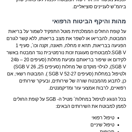
ביהמ"ש לעניינים סוציאליים.
מהות והיקף הביטוח הרפואי
על קופת החולים הממלכתית מוטל התפקיד לשמור על בריאות
המבוטח, להבריאו או לשפר את מצב בריאותו, ללא קשר לגורם
הפגיעה בבריאות, תהא זו מחלה, תאונה, זקנה וכו´, סעיף 1
SGB V.למבוטחים מעוגנת זכות נורמטיבית נגד המבטח באשר
לקידום או שיפור בריאותם ומניעת מחלות (סעיפים 20 – 24b
SGB V), לגילוי מוקדם של מחלות (סעיפים 25, 26 SGB V)
ולטיפול במחלות (סעיפים 52-27 SGB V ). המבוטח רשאי, אם
כן, לתבוע מהמבטח שורה של שירותים, ובעיקר שירותים
רפואיים, לרבות אמצעי עזר ומדיקמנטים.
בכל הנוגע לטיפול במחלות´ מטיל ה- SGB על קופת החולים
לממן למבוטח את השירותים הבאים:
טיפול רפואי
טיפול שיניים
תרופות