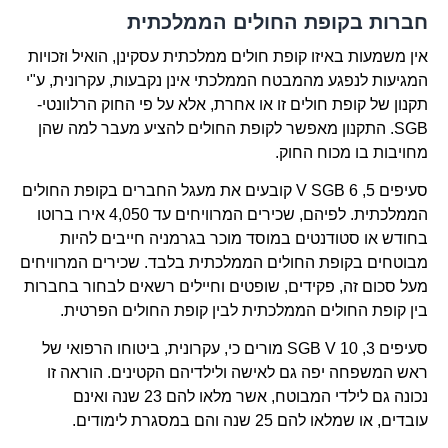
חברות בקופת החולים הממלכתית
אין משמעות באיזו קופת חולים ממלכתית עסקינן, הואיל וזכויות
המגיעות לנפגע מהמבטח הממלכתי אינן נקבעות, עקרונית, ע"י
תקנון של קופת חולים זו או אחרת, אלא על פי החוק הרלוונטי-
SGB. התקנון מאפשר לקופת החולים להציע מעבר למה שהן
מחויבות בו מכוח החוק.
סעיפים 5, 6 V SGB קובעים את מעגל החברים בקופת החולים
הממלכתית. לפיהם, שכירים המרוויחים עד 4,050 אירו ברוטו
בחודש או סטודנטים במוסד מוכר בגרמניה חייבים להיות
מבוטחים בקופת החולים הממלכתית בלבד. שכירים המרוויחים
מעל סכום זה, פקידים, שופטים וחיילים רשאים לבחור בחברות
בין קופת החולים הממלכתית לבין קופת החולים הפרטית.
סעיפים 3, 10 SGB V מורים כי, עקרונית, ביטוחו הרפואי של
ראש המשפחה יפה גם לאישה ולילדיהם הקטינים. הוראה זו
נכונה גם לילדי המבוטח, אשר מלאו להם 23 שנה ואינם
עובדים, או שמלאו להם 25 שנה והם במסגרת לימודים.