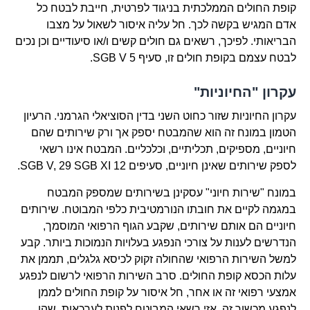
קופת החולים הממלכתית בניגוד לפרטית, חייבת לבטח כל
אדם המגיש בקשה לכך. חל עליה איסור לשאול על מצבו
הבריאותי. לפיכך, רשאים גם חולים קשים ו/או סיעודיים וכן נכים
לבטח עצמם בקופת חולים זו, סעיף 5 SGB V.
עקרון "החיוניות"
עקרון החיוניות שזור כחוט השני בדין הסוציאלי הגרמני. הרעיון
הטמון במונח זה הוא שהמבטח יספק אך ורק שירותים שהם
חיוניים, מספיקים, תכליתיים, וכלכליים. המבטח אינו רשאי
לספק שירותים שאינן חיוניים, סעיפים 12 SGB V, 29 SGB XI.
במונח "שירות חיוני" עסקינן בשירותים שמספק המבטח
במגמה לקיים את חובתו הנורמטיבית כלפי המבוטח. שירותים
חיוניים הם אותם שירותים, שקבע הגוף הרפואי המוסמך,
הנדרשים לענות על צורכי הנפגע בעלויות הנמוכות ביותר. קבע
למשל השירות הרפואי שהחולה זקוק לכיסא גלגלים, תממן את
עלות הכסא קופת החולים. סרב השירות הרפואי לרשום לנפגע
אמצעי רפואי זה או אחר, חל איסור על קופת החולים לממן
לנפגע מכשור זה. אזי רשאי המבוטח לפנות לערכאות, שהן