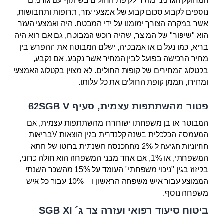
המחוקק הגרמני מתיר לקופת החולים בשיתוף עם גורמים
נוספים לקבוע סכום קבוע של אמצעי עזר, תרופות ותחבושות,
אשר במקרה הצורך ימומנו על ידי המבטח. היה ואמצעי העזר
הוא "שיפור" של המוצר, שהיה רוכש המבוטח, גם אם הוא היה
בריא, כמו נעלים או אמבטיה, ישלם המבוטח את ההפרש בין
מחיר הרכישה בפועל לבין המחיר אשר נקבע, אם נקבע,
בקטלוג המחירים של קופות החולים. לא מצוין בקטלוג האמצעי
ומחירו, תממן קופת החולים את כל עלותו.
פטור מהשתתפות עצמית, סעיף 62SGB V
המבוטח או בן משפחתו ישוחררו מהשתתפות עצמית, אם
המעמסה הכלכלית בשנה קלנדרית בגין הוצאות Vבריאות
החיוניות הגיעה ל 2% מההכנסה השנתית ברוטו של התא
המשפחתי, או 1%, אם אחד מבני המשפחה הוא חולה כרוני,
בקיזוז בגין "ניכוי משפחתי" העומד על 15% מהשכר השנתי
הממוצע עבור איש משפחה הראשון ו – 10% עבור כל איש
משפחה נוסף.
ביטוח סיעוד רפואי ועזרה צד ג´ SGB XI