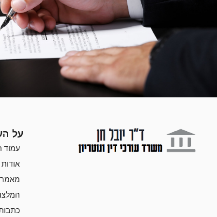
על הע
עמוד ה
אודות
מאמרי
המלצו
כתבות