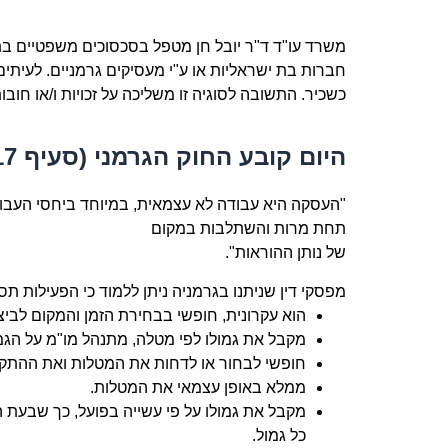
משרד עו"ד ד"ר יובל חן מטפל בסכסוכים משפטיים בת
חברות בת ישראליות או ע"י מעסיקים גרמניים. לעיתים
כשכיר. התשובה לסוגיה זו משליכה על זכויות ו/או חוב
היום קובע החוק הגרמני (סעיף 17 SGB 4), כי:
"העסקה היא עבודה לא עצמאית, במיוחד ביחסי העבוד
תחת מרות והשתלבות במקום
של נותן ההוראות".
מפסקי דין שניתנו בגרמניה ניתן ללמוד כי הפעילות תס
הוא עקרונית, חופשי בבחירת הזמן והמקום לביצו
מקבל את גמולו לפי מטלה, מתנהל מו"מ על הגמו
חופשי לבחור או לדחות את המטלות ואת ההתק
ממלא באופן עצמאי את המטלות.
מקבל את גמולו על פי עשייה בפועל, כך שבעת ה
כל גמול.